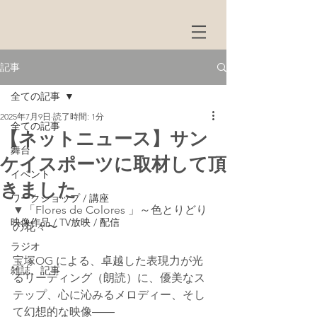
記事
全ての記事
2025年7月9日
読了時間: 1分
全ての記事
【ネットニュース】サン
舞台
ケイスポーツに取材して頂
イベント
きました
ワークショップ / 講座
▼「Flores de Colores 」～色とりどり
映像作品 / TV放映 / 配信
の花々〜
ラジオ
宝塚OG による、卓越した表現力が光
雑誌、記事
るリーディング（朗読）に、優美なス
テップ、心に沁みるメロディー、そし
て幻想的な映像――