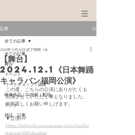
記事
全ての記事
2024年10月26日
読了時間: 1分
全ての記事
【舞台】
舞台
2024.12.1《日本舞踊
イベント
キャラバン福岡公演》
ワークショップ / 講座
この度、こちらの公演にありがたくも
映像作品 / TV放映 / 配信
出演させていただく事となりました。
何卒宜しくお願い申しげます。
ラジオ
雑誌、記事
▼公演HP
https://nihonbuyoucaravan.com/perfor
mance/r06fukuoka/