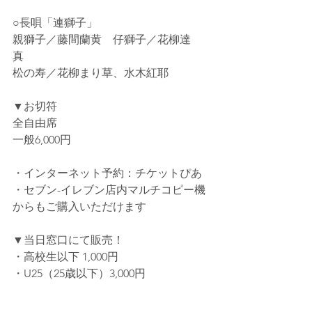
○長唄「連獅子」
親獅子／藤間蘭黄　仔獅子／花柳達
真　　
松の寿／花柳まり草、水木紅耶
▼お切符
全自由席
一般6,000円
・インターネット予約：チケットぴあ
・セブン-イレブン店内マルチコピー機
からもご購入いただけます
▼当日窓口にて販売！
・高校生以下 1,000円
・U25（25歳以下）3,000円