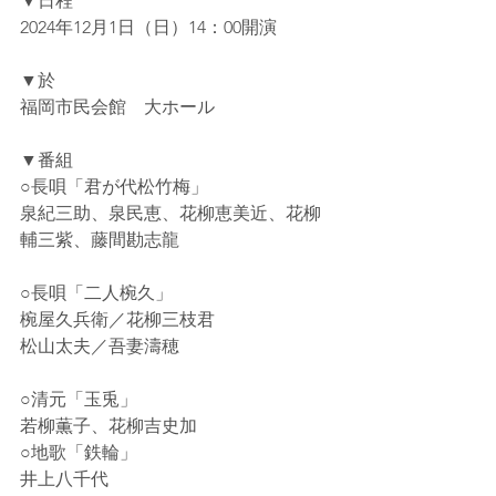
▼日程
2024年12月1日（日）14：00開演
▼於
福岡市民会館　大ホール
▼番組
○長唄「君が代松竹梅」
泉紀三助、泉民恵、花柳恵美近、花柳
輔三紫、藤間勘志龍
○長唄「二人椀久」
椀屋久兵衛／花柳三枝君
松山太夫／吾妻濤穂
○清元「玉兎」　
若柳薫子、花柳吉史加
○地歌「鉄輪」　　
井上八千代