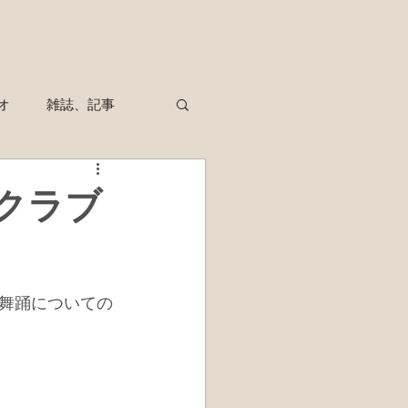
オ
雑誌、記事
8クラブ
舞踊についての