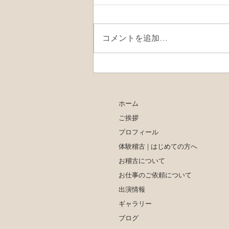
コメントを追加…
【講師】《THEATER
LAB TOKYO》にてお
稽古をさせて頂きます
ホーム
ご挨拶
プロフィール
体験稽古 | はじめての方へ
お稽古について
お仕事のご依頼について
出演情報
ギャラリー
ブログ