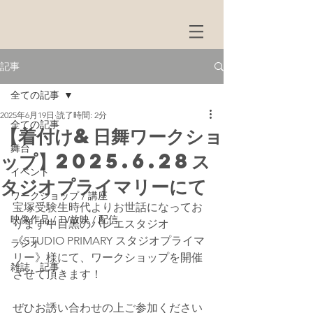
記事
全ての記事
2025年6月19日
読了時間: 2分
全ての記事
【着付け&日舞ワークショ
舞台
ップ】2025.6.28ス
イベント
タジオプライマリーにて
ワークショップ / 講座
宝塚受験生時代よりお世話になってお
映像作品 / TV放映 / 配信
ります中目黒のバレエスタジオ
《STUDIO PRIMARY スタジオプライマ
ラジオ
リー》様にて、ワークショップを開催
雑誌、記事
させて頂きます！
ぜひお誘い合わせの上ご参加ください