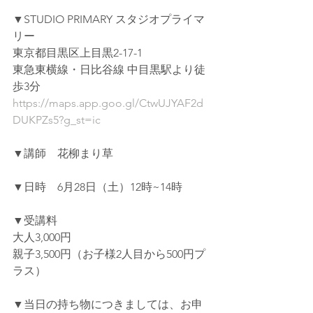
▼STUDIO PRIMARY スタジオプライマ
リー
東京都目黒区上目黒2-17-1
東急東横線・日比谷線 中目黒駅より徒
歩3分
https://maps.app.goo.gl/CtwUJYAF2d
DUKPZs5?g_st=ic
▼講師　花柳まり草
▼日時　6月28日（土）12時~14時　
▼受講料　
大人3,000円
親子3,500円（お子様2人目から500円プ
ラス）
▼当日の持ち物につきましては、お申